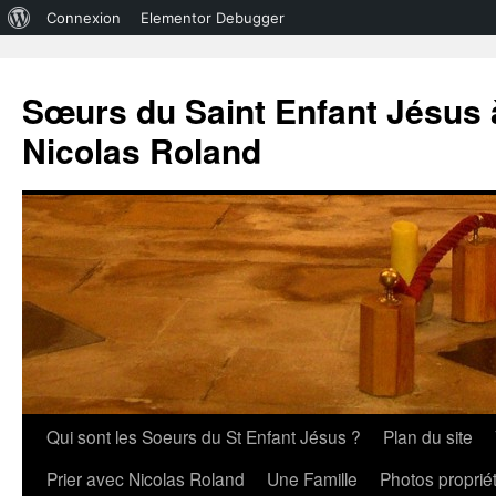
À
Connexion
Elementor Debugger
propos
de
Sœurs du Saint Enfant Jésus à
WordPress
Nicolas Roland
Aller
Qui sont les Soeurs du St Enfant Jésus ?
Plan du site
au
Prier avec Nicolas Roland
Une Famille
Photos propri