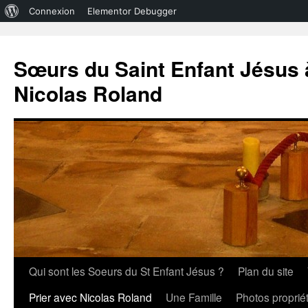
À
Connexion
Elementor Debugger
propos
de
Sœurs du Saint Enfant Jésus à
WordPress
Nicolas Roland
Aller
Qui sont les Soeurs du St Enfant Jésus ?
Plan du site
au
Prier avec Nicolas Roland
Une Famille
Photos propri