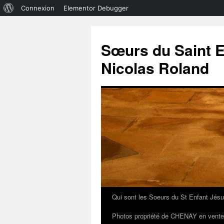
À
Connexion
Elementor Debugger
propos
de
Sœurs du Saint E
WordPress
Nicolas Roland
Qui sont les Soeurs du St Enfant Jésu
Aller
Photos propriété de CHENAY en vente
au