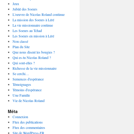
Jeux
Jubilé des Soeurs
L'oeuvre de Nicolas Roland continue
La mission des Soeurs à Léré
La vie missionnaire continue
Les Soeurs au Tchad
Les Soeurs en mission à Léré
Non classé
Plan du Site
Que nous disent les bougies ?
Qui es-tu Nicolas Roland ?
Qui sont-elles ?
Richesse de la vie missionnaire
Se cerchi…
Semences d'espérance
Témoignages
Témoins d'espérance
Une Famille
Vie de Nicolas Roland
Méta
Connexion
Flux des publications
Flux des commentaires
Site de WordPress-FR