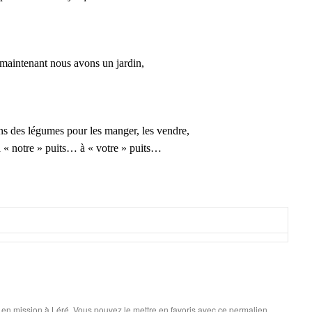
 maintenant nous avons un jardin,
ns des légumes pour les manger, les vendre,
à « notre » puits… à « votre » puits…
 en mission à Léré
. Vous pouvez le mettre en favoris avec
ce permalien
.