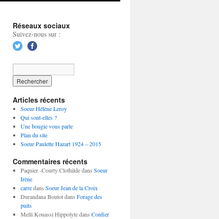
Réseaux sociaux
Suivez-nous sur :
Articles récents
Soeur Hélène Leroy
Qui sont-elles ?
Une bougie vous parle
Plan du site
Soeur Paulette Hazart 1924 – 2015
Commentaires récents
Paquier -Courty Clothilde
dans
Soeur
Irène
carre
dans
Soeur Jean de la Croix
Durandana Boutot
dans
Forage des
puits
Melli Kouassi Hippolyte
dans
Confier