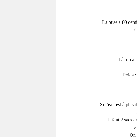
La buse a 80 centi
C
Là, un aut
Poids :
Si l’eau est à plus
Il faut 2 sacs 
le
On 