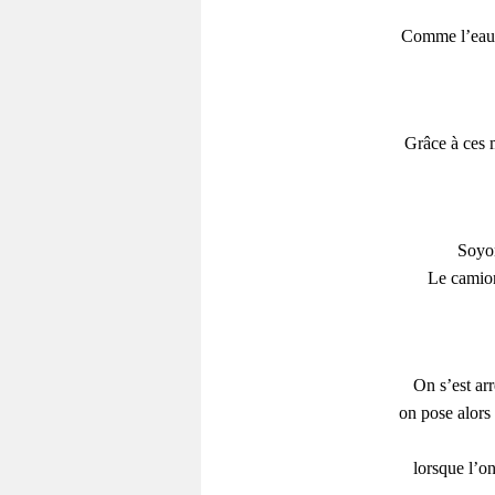
Comme l’eau e
Grâce à ces m
Soyon
Le camion
On s’est arr
on pose alors
lorsque l’on