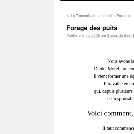
contenu
←
La Transmission orale de la Parole de
Forage des puits
Publié le
9 mai 2008
par
Sœurs du Saint 
Nous avons la 
Daniel Morel, un jeun
Il vient former une é
Il travaille en 
qui, depuis plusieurs
est responsabl
Voici comment, c
II faut commencer