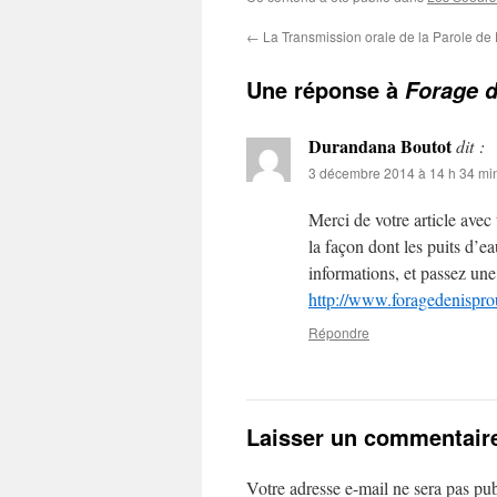
←
La Transmission orale de la Parole de
Une réponse à
Forage d
Durandana Boutot
dit :
3 décembre 2014 à 14 h 34 mi
Merci de votre article avec 
la façon dont les puits d’e
informations, et passez un
http://www.foragedenisprou
Répondre
Laisser un commentair
Votre adresse e-mail ne sera pas pub