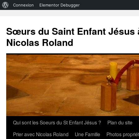
À
Connexion
Elementor Debugger
propos
de
Sœurs du Saint Enfant Jésus à
WordPress
Nicolas Roland
Aller
Qui sont les Soeurs du St Enfant Jésus ?
Plan du site
au
Prier avec Nicolas Roland
Une Famille
Photos propri