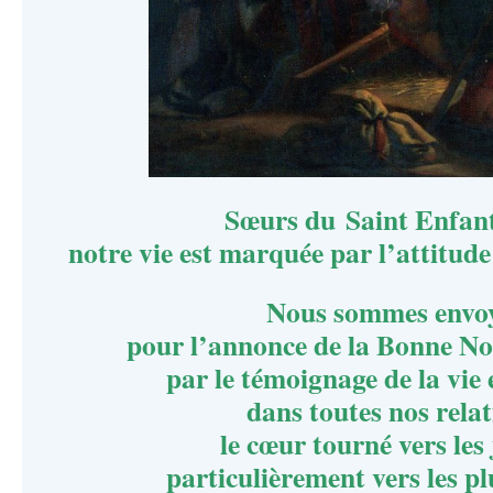
Sœurs du Saint Enfant
notre vie est marquée par l’attitude f
Nous sommes envo
pour l’annonce de la Bonne No
par le témoignage de la vie e
dans toutes nos relat
le cœur tourné vers les
particulièrement vers les p