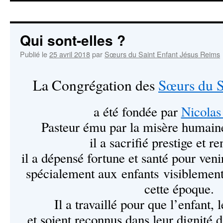
contenu
Qui sont-elles ?
Publié le
25 avril 2018
par
Sœurs du Saint Enfant Jésus Reims
La Congrégation des
Sœurs du S
a été fondée par
Nicolas
Pasteur ému par la misère humain
il a sacrifié prestige et 
il a dépensé fortune et santé pour ven
spécialement aux enfants visiblement
cette époque.
Il a travaillé pour que l’enfant, 
et soient reconnus dans leur dignité 