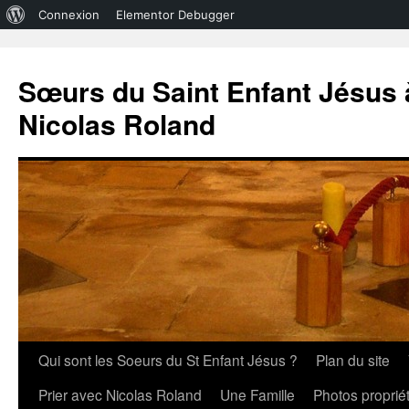
À
Connexion
Elementor Debugger
propos
de
Sœurs du Saint Enfant Jésus à
WordPress
Nicolas Roland
Aller
Qui sont les Soeurs du St Enfant Jésus ?
Plan du site
au
Prier avec Nicolas Roland
Une Famille
Photos propri