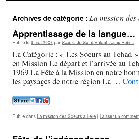
contenu
La mission des 
Archives de catégorie :
Apprentissage de la langue…
Publié le
9 mai 2008
par
Sœurs du Saint Enfant Jésus Reims
La Catégorie : « Les Soeurs au Tchad » 
en Mission Le départ et l’arrivée au Tc
1969 La Fête à la Mission en notre hon
les paysages de notre région La …
Conti
Publié dans
La mission des Soeurs à Léré
|
Laisser un comment
Fête de l’indépendance