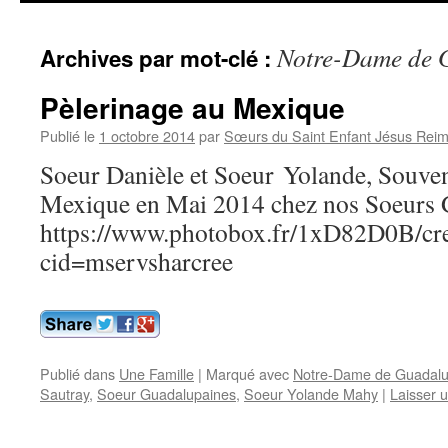
contenu
Notre-Dame de 
Archives par mot-clé :
Pèlerinage au Mexique
Publié le
1 octobre 2014
par
Sœurs du Saint Enfant Jésus Rei
Soeur Danièle et Soeur Yolande, Souven
Mexique en Mai 2014 chez nos Soeurs 
https://www.photobox.fr/1xD82D0B/cr
cid=mservsharcree
Publié dans
Une Famille
|
Marqué avec
Notre-Dame de Guadal
Sautray
,
Soeur Guadalupaines
,
Soeur Yolande Mahy
|
Laisser 