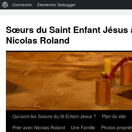
À
Connexion
Elementor Debugger
propos
de
Sœurs du Saint Enfant Jésus à
WordPress
Nicolas Roland
Aller
Qui sont les Soeurs du St Enfant Jésus ?
Plan du site
au
Prier avec Nicolas Roland
Une Famille
Photos propri