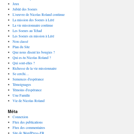
Jeux
Jubilé des Soeurs
L'oeuvre de Nicolas Roland continue
La mission des Soeurs à Léré
La vie missionnaire continue
Les Soeurs au Tchad
Les Soeurs en mission à Léré
Non classé
Plan du Site
Que nous disent les bougies ?
Qui es-tu Nicolas Roland ?
Qui sont-elles ?
Richesse de la vie missionnaire
Se cerchi…
Semences d'espérance
Témoignages
Témoins d'espérance
Une Famille
Vie de Nicolas Roland
Méta
Connexion
Flux des publications
Flux des commentaires
Site de WordPress-FR