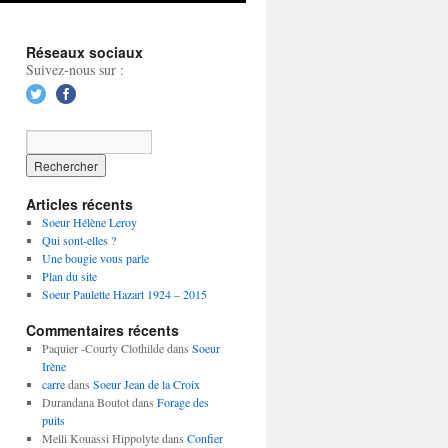
Réseaux sociaux
Suivez-nous sur :
Articles récents
Soeur Hélène Leroy
Qui sont-elles ?
Une bougie vous parle
Plan du site
Soeur Paulette Hazart 1924 – 2015
Commentaires récents
Paquier -Courty Clothilde
dans
Soeur
Irène
carre
dans
Soeur Jean de la Croix
Durandana Boutot
dans
Forage des
puits
Melli Kouassi Hippolyte
dans
Confier