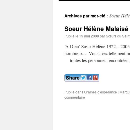
contenu
Soeur Hélè
Archives par mot-clé :
Soeur Hélène Malaisé
Publié le
19 mai 2008
par
Sœurs du Saint
‘A Dieu’ Sœur Hélène 1922 – 2005
nombreux… Vous avez tellement marqu
toutes les personnes rencontrées
Publié dans
Graines d'espérance
|
Marqu
commentaire