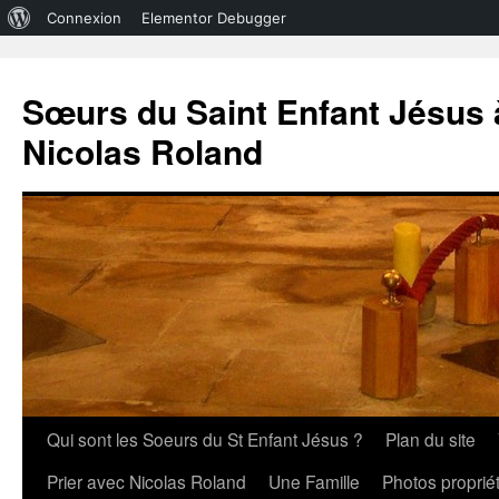
À
Connexion
Elementor Debugger
propos
de
Sœurs du Saint Enfant Jésus à
WordPress
Nicolas Roland
Aller
Qui sont les Soeurs du St Enfant Jésus ?
Plan du site
au
Prier avec Nicolas Roland
Une Famille
Photos propri