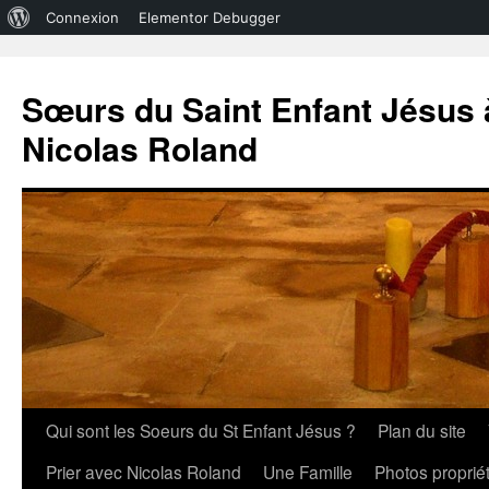
À
Connexion
Elementor Debugger
propos
de
Sœurs du Saint Enfant Jésus à
WordPress
Nicolas Roland
Aller
Qui sont les Soeurs du St Enfant Jésus ?
Plan du site
au
Prier avec Nicolas Roland
Une Famille
Photos propri