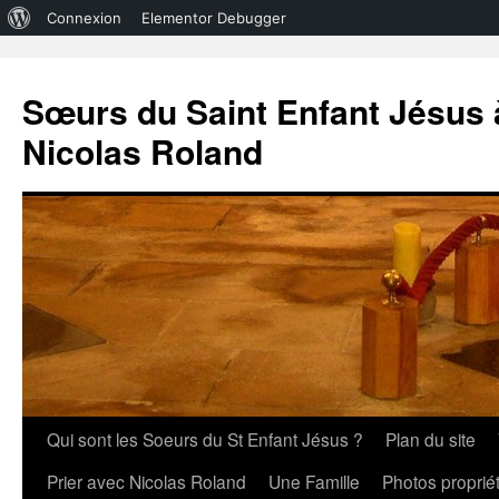
À
Connexion
Elementor Debugger
propos
de
Sœurs du Saint Enfant Jésus à
WordPress
Nicolas Roland
Aller
Qui sont les Soeurs du St Enfant Jésus ?
Plan du site
au
Prier avec Nicolas Roland
Une Famille
Photos propri