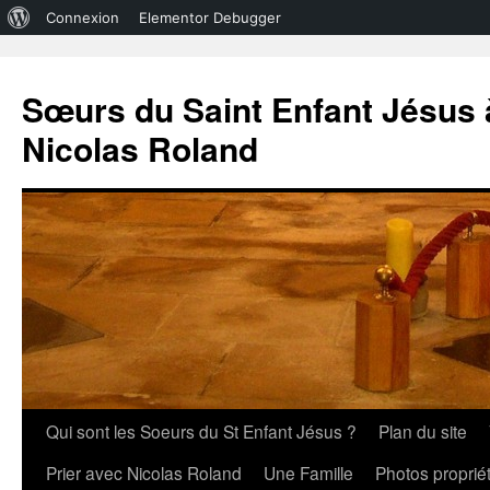
À
Connexion
Elementor Debugger
propos
de
Sœurs du Saint Enfant Jésus à
WordPress
Nicolas Roland
Aller
Qui sont les Soeurs du St Enfant Jésus ?
Plan du site
au
Prier avec Nicolas Roland
Une Famille
Photos propri