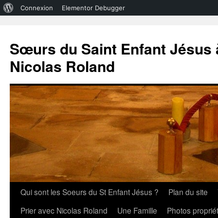
À
Connexion
Elementor Debugger
propos
de
Sœurs du Saint Enfant Jésus à
WordPress
Nicolas Roland
Aller
Qui sont les Soeurs du St Enfant Jésus ?
Plan du site
au
Prier avec Nicolas Roland
Une Famille
Photos propri