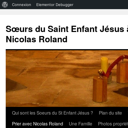
À
Connexion
Elementor Debugger
propos
de
Sœurs du Saint Enfant Jésus à
WordPress
Nicolas Roland
Aller
Qui sont les Soeurs du St Enfant Jésus ?
Plan du site
au
Prier avec Nicolas Roland
Une Famille
Photos propri