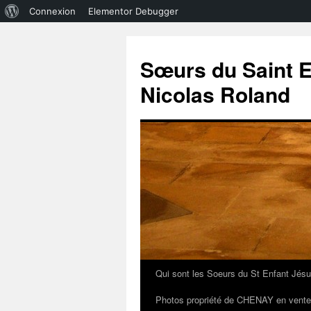
À
Connexion
Elementor Debugger
propos
de
Sœurs du Saint E
WordPress
Nicolas Roland
Qui sont les Soeurs du St Enfant Jésu
Aller
Photos propriété de CHENAY en vente
au