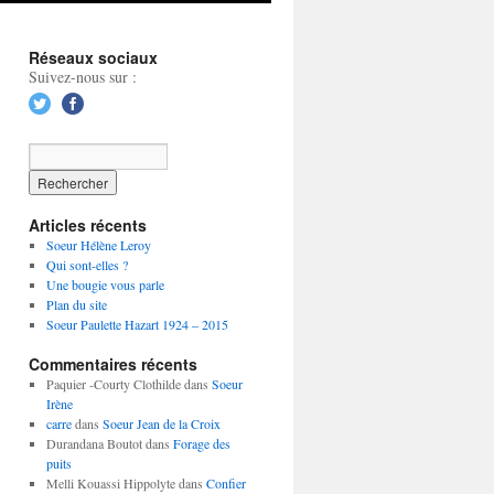
Réseaux sociaux
Suivez-nous sur :
Articles récents
Soeur Hélène Leroy
Qui sont-elles ?
Une bougie vous parle
Plan du site
Soeur Paulette Hazart 1924 – 2015
Commentaires récents
Paquier -Courty Clothilde
dans
Soeur
Irène
carre
dans
Soeur Jean de la Croix
Durandana Boutot
dans
Forage des
puits
Melli Kouassi Hippolyte
dans
Confier