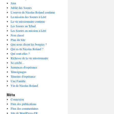
Jeux
Jubilé des Soeurs
L'oeuvre de Nicolas Roland continue
La mission des Soeurs à Léré
La vie missionnaire continue
Les Soeurs au Tchad
Les Soeurs en mission à Léré
Non classé
Plan du Site
Que nous disent les bougies ?
Qui es-tu Nicolas Roland ?
Qui sont-elles ?
Richesse de la vie missionnaire
Se cerchi…
Semences d'espérance
Témoignages
Témoins d'espérance
Une Famille
Vie de Nicolas Roland
Méta
Connexion
Flux des publications
Flux des commentaires
Site de WordPress-FR