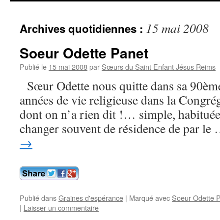
contenu
15 mai 2008
Archives quotidiennes :
Soeur Odette Panet
Publié le
15 mai 2008
par
Sœurs du Saint Enfant Jésus Reims
Sœur Odette nous quitte dans sa 90ème
années de vie religieuse dans la Congr
dont on n’a rien dit !… simple, habitué
changer souvent de résidence de par le
→
Publié dans
Graines d'espérance
|
Marqué avec
Soeur Odette 
|
Laisser un commentaire