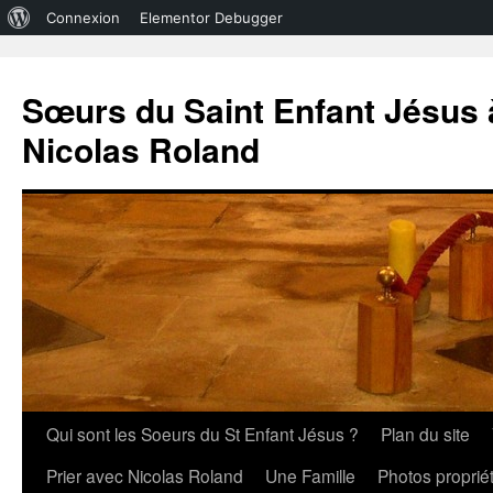
À
Connexion
Elementor Debugger
propos
de
Sœurs du Saint Enfant Jésus à
WordPress
Nicolas Roland
Aller
Qui sont les Soeurs du St Enfant Jésus ?
Plan du site
au
Prier avec Nicolas Roland
Une Famille
Photos propri